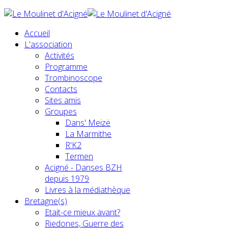
Accueil
L'association
Activités
Programme
Trombinoscope
Contacts
Sites amis
Groupes
Dans' Meizë
La Marmithe
R'K2
Termen
Acigné - Danses BZH
depuis 1979
Livres à la médiathèque
Bretagne(s)
Etait-ce mieux avant?
Riedones, Guerre des