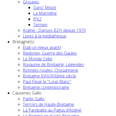
Groupes
Dans' Meizë
La Marmithe
R'K2
Termen
Acigné - Danses BZH depuis 1979
Livres à la médiathèque
Bretagne(s)
Etait-ce mieux avant?
Riedones, Guerre des Gaules
Le Monde Celte
Royaume de Bretagne, Légendes
Bonnets rouges, Chouannerie
Bretagne XVIII/XIXème siècle
Paul Féval, le “Loup Blanc”
Bretagne contemporaine
Causeries Gallo
Parler Gallo
Terroirs de Haute-Bretagne
La Parebatte au Pagus d'Acigné
Le Pommé en Haute-Bretagne