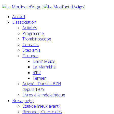
Accueil
L'association
Activités
Programme
Trombinoscope
Contacts
Sites amis
Groupes
Dans' Meizë
La Marmithe
R'K2
Termen
Acigné - Danses BZH
depuis 1979
Livres à la médiathèque
Bretagne(s)
Etait-ce mieux avant?
Riedones, Guerre des