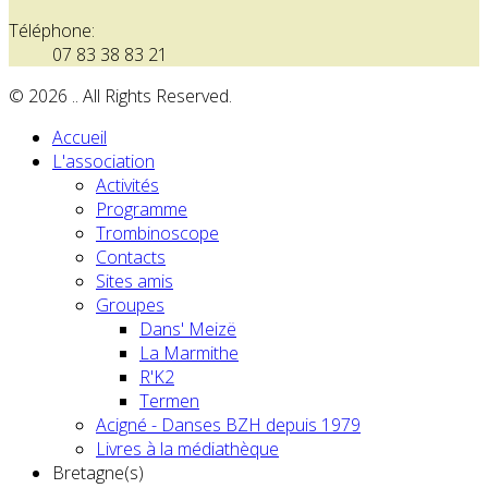
Téléphone:
07 83 38 83 21
© 2026 .. All Rights Reserved.
Accueil
L'association
Activités
Programme
Trombinoscope
Contacts
Sites amis
Groupes
Dans' Meizë
La Marmithe
R'K2
Termen
Acigné - Danses BZH depuis 1979
Livres à la médiathèque
Bretagne(s)