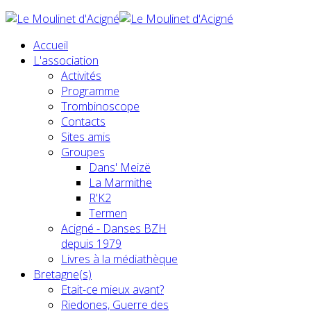
Accueil
L'association
Activités
Programme
Trombinoscope
Contacts
Sites amis
Groupes
Dans' Meizë
La Marmithe
R'K2
Termen
Acigné - Danses BZH
depuis 1979
Livres à la médiathèque
Bretagne(s)
Etait-ce mieux avant?
Riedones, Guerre des