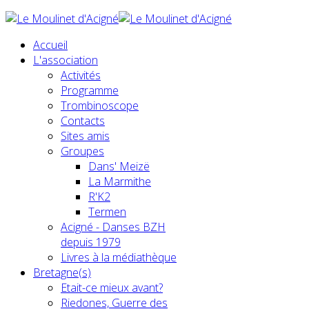
Accueil
L'association
Activités
Programme
Trombinoscope
Contacts
Sites amis
Groupes
Dans' Meizë
La Marmithe
R'K2
Termen
Acigné - Danses BZH
depuis 1979
Livres à la médiathèque
Bretagne(s)
Etait-ce mieux avant?
Riedones, Guerre des