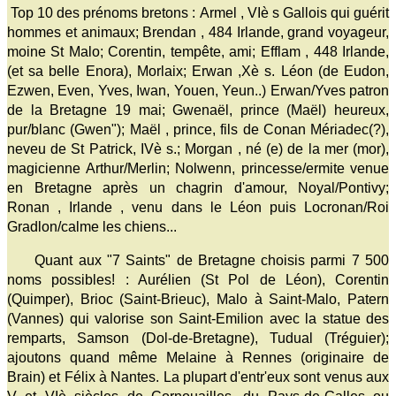
Top 10 des prénoms bretons : Armel , VIè s Gallois qui guérit
hommes et animaux; Brendan , 484 Irlande, grand voyageur,
moine St Malo; Corentin, tempête, ami; Efflam , 448 Irlande,
(et sa belle Enora), Morlaix; Erwan ,Xè s. Léon (de Eudon,
Ezwen, Even, Yves, Iwan, Youen, Yeun..) Erwan/Yves patron
de la Bretagne 19 mai; Gwenaël, prince (Maël) heureux,
pur/blanc (Gwen"); Maël , prince, fils de Conan Mériadec(?),
neveu de St Patrick, IVè s.; Morgan , né (e) de la mer (mor),
magicienne Arthur/Merlin; Nolwenn, princesse/ermite venue
en Bretagne après un chagrin d'amour, Noyal/Pontivy;
Ronan , Irlande , venu dans le Léon puis Locronan/Roi
Gradlon/calme les chiens...
Quant aux "7 Saints" de Bretagne choisis parmi 7 500
noms possibles! : Aurélien (St Pol de Léon), Corentin
(Quimper), Brioc (Saint-Brieuc), Malo à Saint-Malo, Patern
(Vannes) qui valorise son Saint-Emilion avec la statue des
remparts, Samson (Dol-de-Bretagne), Tudual (Tréguier);
ajoutons quand même Melaine à Rennes (originaire de
Brain) et Félix à Nantes. La plupart d'entr'eux sont venus aux