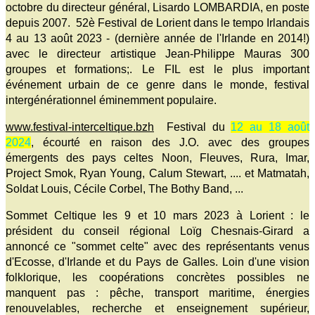
octobre du directeur général, Lisardo LOMBARDIA, en poste
depuis 2007. 52è Festival de Lorient dans le tempo Irlandais
4 au 13 août 2023 - (dernière année de l'Irlande en 2014!)
avec le directeur artistique Jean-Philippe Mauras 300
groupes et formations;. Le FIL est le plus important
événement urbain de ce genre dans le monde, festival
intergénérationnel éminemment populaire.
www.festival-interceltique.bzh
Festival du
12 au 18 août
2024
, écourté en raison des J.O. avec des groupes
émergents des pays celtes Noon, Fleuves, Rura, Imar,
Project Smok, Ryan Young, Calum Stewart, .... et Matmatah,
Soldat Louis, Cécile Corbel, The Bothy Band, ...
Sommet Celtique les 9 et 10 mars 2023 à Lorient : le
président du conseil régional Loïg Chesnais-Girard a
annoncé ce "sommet celte" avec des représentants venus
d'Ecosse, d'Irlande et du Pays de Galles. Loin d'une vision
folklorique, les coopérations concrètes possibles ne
manquent pas : pêche, transport maritime, énergies
renouvelables, recherche et enseignement supérieur,