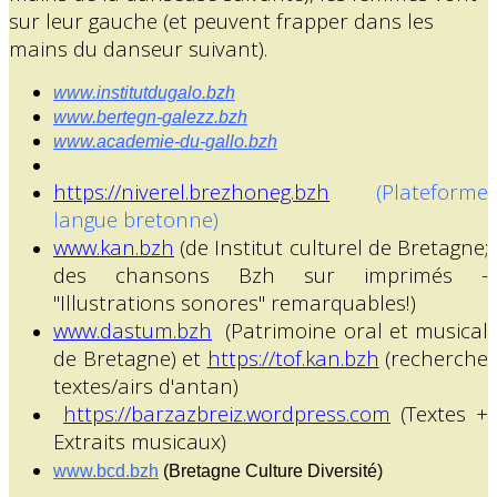
sur leur gauche (et peuvent frapper dans les
mains du danseur suivant).
www.institutdugalo.bzh
www.bertegn-galezz.bzh
www.academie-du-gallo.bzh
https://niverel.brezhoneg.bzh
(Plateforme
langue bretonne)
www.kan.bzh
(de Institut culturel de Bretagne;
des chansons Bzh sur imprimés -
"Illustrations sonores" remarquables!)
www.dastum.bzh
(Patrimoine oral et musical
de Bretagne) et
https://tof.kan.bzh
(recherche
textes/airs d'antan)
https://barzazbreiz.wordpress.com
(Textes +
Extraits musicaux)
www.bcd.bzh
(Bretagne Culture Diversité)