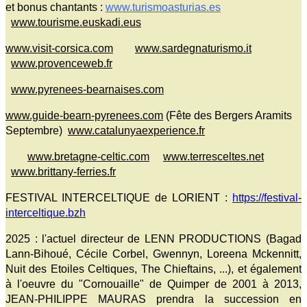
et bonus chantants :
www.turismoasturias.es
www.tourisme.euskadi.eus
www.visit-corsica.com
www.sardegnaturismo.it
www.provenceweb.fr
www.pyrenees-bearnaises.com
www.guide-bearn-pyrenees.com
(Fête des Bergers Aramits
Septembre)
www.catalunyaexperience.fr
www.bretagne-celtic.com
www.terresceltes.net
www.brittany-ferries.fr
FESTIVAL INTERCELTIQUE de LORIENT :
https://festival-
interceltique.bzh
2025 : l'actuel directeur de LENN PRODUCTIONS (Bagad
Lann-Bihoué, Cécile Corbel, Gwennyn, Loreena Mckennitt,
Nuit des Etoiles Celtiques, The Chieftains, ...), et également
à l'oeuvre du "Cornouaille" de Quimper de 2001 à 2013,
JEAN-PHILIPPE MAURAS prendra la succession en