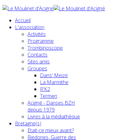
Accueil
L'association
Activités
Programme
Trombinoscope
Contacts
Sites amis
Groupes
Dans' Meizë
La Marmithe
R'K2
Termen
Acigné - Danses BZH
depuis 1979
Livres à la médiathèque
Bretagne(s)
Etait-ce mieux avant?
Riedones, Guerre des