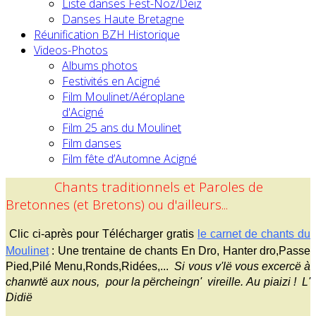
Liste danses Fest-Noz/Deiz
Danses Haute Bretagne
Réunification BZH Historique
Videos-Photos
Albums photos
Festivités en Acigné
Film Moulinet/Aéroplane
d'Acigné
Film 25 ans du Moulinet
Film danses
Film fête d’Automne Acigné
Chants traditionnels et Paroles de
Bretonnes (et Bretons) ou d'ailleurs...
Clic ci-après pour Télécharger gratis
le carnet de chants du
Moulinet
:
Une trentaine de chants En Dro, Hanter dro,Passe
Pied,Pilé Menu,Ronds,Ridées,...
Si vous v'lë vous excercë à
chanwtë aux nous, pour la përcheingn' vireille.
Au piaizi !
L'
Didië