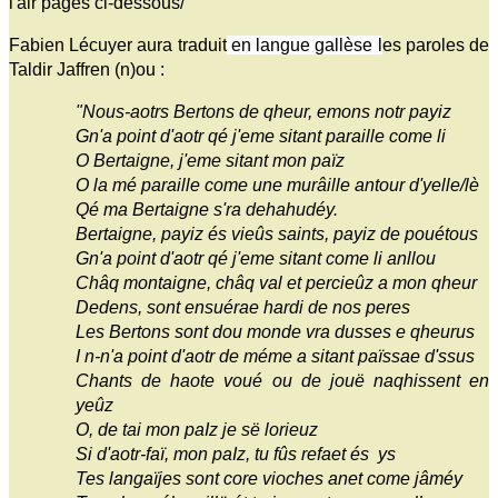
l'air pages ci-dessous/
Fabien Lécuyer aura traduit
en langue gallèse l
es paroles de
Taldir Jaffren (n)ou :
"Nous-aotrs Bertons de qheur, emons notr payiz
Gn'a point d'aotr qé j'eme sitant paraille come li
O Bertaigne, j'eme sitant mon païz
O la mé paraille come une murâille antour d'yelle/lè
Qé ma Bertaigne s'ra dehahudéy.
Bertaigne, payiz és vieûs saints, payiz de pouétous
Gn'a point d'aotr qé j'eme sitant come li anllou
Châq montaigne, châq val et percieûz a mon qheur
Dedens, sont ensuérae hardi de nos peres
Les Bertons sont dou monde vra dusses e qheurus
I n-n'a point d'aotr de méme a sitant païssae d'ssus
Chants de haote voué ou de jouë naqhissent en
yeûz
O, de tai mon paIz je së lorieuz
Si d'aotr-faï, mon paIz, tu fûs refaet és ys
Tes langaïjes sont core vioches anet come jâméy