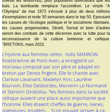
investit les festoù-noz, plus populaires dorénavant que les
bals. La bombarde remplace l'accordéon. Le vinyle "A
l'Olympia" de mai 1972 s'écoule à plus de deux millions
d'exemplaires et reste 50 semaines dans le top 50. Epousant
les causes de l'écologie politique et le socialisme libertaire,
les causes progressistes, Stivell, Servat et bien d'autres
seront des combats de cette décennie avec la lutte pour la
reconnaissance de la culture bretonne et celtique.
"BRETONS, mars 2022.
L'Hymne aux femmes celtes : Aziliz MANROW,
finistérienne de Pont-Aven, a enregistré un
morceau composé par son père et adapté en
breton par Denez Prigent. Elle le chante avec
Clarisse Lavanant, Madelyn Ann, Laurène
Bourvon, Elise Desbordes, Morvenn Le Normand
et Sterenn Diridollou. "les femmes dans la société
celtique avaient une place aussi importante que
l'homme. Elles étaient cheffes de guerre, reines,
soigneuses, érudites, ... Si on pouvait arriver à ça...