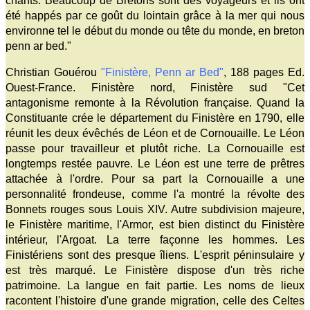
chants. Beaucoup de Bretons sont des voyageurs et ils ont
été happés par ce goût du lointain grâce à la mer qui nous
environne tel le début du monde ou tête du monde, en breton
penn ar bed."
Christian Gouérou
"Finistère, Penn ar Bed"
, 188 pages Ed.
Ouest-France. Finistère nord, Finistère sud "Cet
antagonisme remonte à la Révolution française. Quand la
Constituante crée le département du Finistère en 1790, elle
réunit les deux évêchés de Léon et de Cornouaille. Le Léon
passe pour travailleur et plutôt riche. La Cornouaille est
longtemps restée pauvre. Le Léon est une terre de prêtres
attachée à l'ordre. Pour sa part la Cornouaille a une
personnalité frondeuse, comme l'a montré la révolte des
Bonnets rouges sous Louis XIV. Autre subdivision majeure,
le Finistère maritime, l'Armor, est bien distinct du Finistère
intérieur, l'Argoat. La terre façonne les hommes. Les
Finistériens sont des presque îliens. L'esprit péninsulaire y
est très marqué. Le Finistère dispose d'un très riche
patrimoine. La langue en fait partie. Les noms de lieux
racontent l'histoire d'une grande migration, celle des Celtes