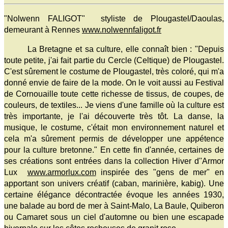
"Nolwenn FALIGOT" styliste de Plougastel/Daoulas,
demeurant à Rennes
www.nolwennfaligot.fr
La Bretagne et sa culture, elle connaît bien : "Depuis
toute petite, j'ai fait partie du Cercle (Celtique) de Plougastel.
C'est sûrement le costume de Plougastel, très coloré, qui m'a
donné envie de faire de la mode. On le voit aussi au Festival
de Cornouaille toute cette richesse de tissus, de coupes, de
couleurs, de textiles... Je viens d'une famille où la culture est
très importante, je l'ai découverte très tôt. La danse, la
musique, le costume, c'était mon environnement naturel et
cela m'a sûrement permis de développer une appétence
pour la culture bretonne." En cette fin d'année, certaines de
ses créations sont entrées dans la collection Hiver d''Armor
Lux
www.armorlux.com
inspirée des "gens de mer" en
apportant son univers créatif (caban, marinière, kabig). Une
certaine élégance décontractée évoque les années 1930,
une balade au bord de mer à Saint-Malo, La Baule, Quiberon
ou Camaret sous un ciel d'automne ou bien une escapade