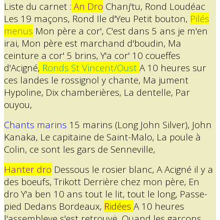
Liste du carnet :
An Dro
Chanj'tu, Rond Loudéac
Les 19 maçons, Rond Ile d'Yeu Petit bouton,
Pilés
menus
Mon père a cor', C'est dans 5 ans je m'en
irai, Mon père est marchand d'boudin, Ma
ceinture a cor' 5 brins, Y'a cor' 10 coueffes
d'Acigné
,
Ronds St Vincent/Oust
A 10 heures sur
ces landes le rossignol y chante, Ma jument
Hypoline, Dix chamberières, La dentelle, Par
ouyou,
Chants marins
15 marins (Long John Silver), John
Kanaka, Le capitaine de Saint-Malo, La poule à
Colin, ce sont les gars de Senneville,
Hanter dro
Dessous le rosier blanc, A Acigné il y a
des boeufs, Trikott Derrière chez mon père, En
dro Y'a ben 10 ans tout le lit, tout le long, Passe-
pied Dedans Bordeaux,
Ridées
A 10 heures
l'assembleye s'est retrouvë, Quand les garçons