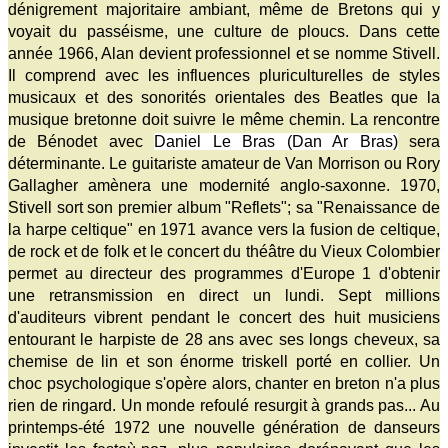
dénigrement majoritaire ambiant, même de Bretons qui y
voyait du passéisme, une culture de ploucs. Dans cette
année 1966, Alan devient professionnel et se nomme Stivell.
Il comprend avec les influences pluriculturelles de styles
musicaux et des sonorités orientales des Beatles que la
musique bretonne doit suivre le même chemin. La rencontre
de Bénodet avec
Daniel Le Bras (Dan Ar Bras)
sera
déterminante. Le guitariste amateur de Van Morrison ou Rory
Gallagher amènera une modernité anglo-saxonne. 1970,
Stivell sort son premier album "Reflets"; sa "Renaissance de
la harpe celtique" en 1971 avance vers la fusion de celtique,
de rock et de folk et le concert du théâtre du Vieux Colombier
permet au directeur des programmes d'Europe 1 d'obtenir
une retransmission en direct un lundi. Sept millions
d'auditeurs vibrent pendant le concert des huit musiciens
entourant le harpiste de 28 ans avec ses longs cheveux, sa
chemise de lin et son énorme triskell porté en collier. Un
choc psychologique s'opère alors, chanter en breton n'a plus
rien de ringard. Un monde refoulé resurgit à grands pas... Au
printemps-été 1972 une nouvelle génération de danseurs