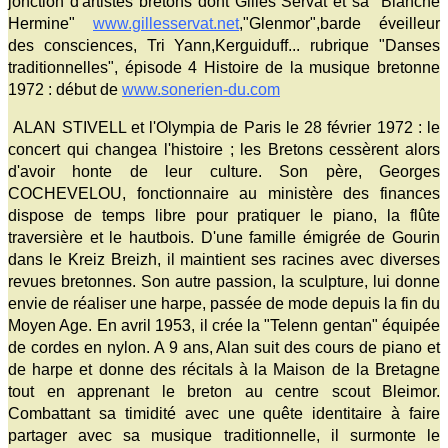
jonction d'artistes bretons dont Gilles Servat et sa "Blanche
Hermine"
www.gillesservat.net
,"Glenmor",barde éveilleur
des consciences, Tri Yann,Kerguiduff... rubrique "Danses
traditionnelles", épisode 4 Histoire de la musique bretonne
1972 : début de
www.sonerien-du.com
ALAN STIVELL et l'Olympia de Paris le 28 février 1972 : le
concert qui changea l'histoire ; les Bretons cessèrent alors
d'avoir honte de leur culture. Son père, Georges
COCHEVELOU, fonctionnaire au ministère des finances
dispose de temps libre pour pratiquer le piano, la flûte
traversière et le hautbois. D'une famille émigrée de Gourin
dans le Kreiz Breizh, il maintient ses racines avec diverses
revues bretonnes. Son autre passion, la sculpture, lui donne
envie de réaliser une harpe, passée de mode depuis la fin du
Moyen Age. En avril 1953, il crée la "Telenn gentan" équipée
de cordes en nylon. A 9 ans, Alan suit des cours de piano et
de harpe et donne des récitals à la Maison de la Bretagne
tout en apprenant le breton au centre scout Bleimor.
Combattant sa timidité avec une quête identitaire à faire
partager avec sa musique traditionnelle, il surmonte le