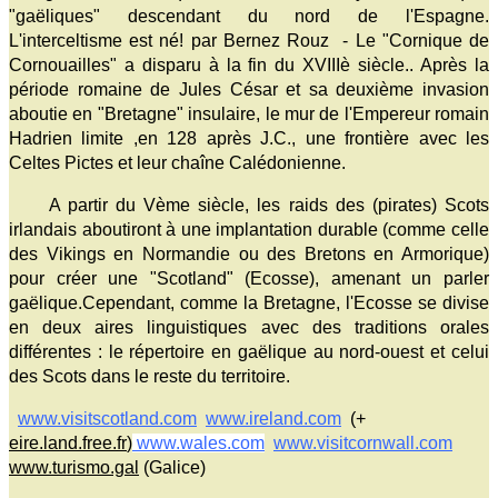
"gaëliques" descendant du nord de l'Espagne.
L'interceltisme est né! par Bernez Rouz - Le "Cornique de
Cornouailles" a disparu à la fin du XVIIIè siècle.. Après la
période romaine de Jules César et sa deuxième invasion
aboutie en "Bretagne" insulaire, le mur de l'Empereur romain
Hadrien limite ,en 128 après J.C., une frontière avec les
Celtes Pictes et leur chaîne Calédonienne.
A partir du Vème siècle, les raids des (pirates) Scots
irlandais aboutiront à une implantation durable (comme celle
des Vikings en Normandie ou des Bretons en Armorique)
pour créer une "Scotland" (Ecosse), amenant un parler
gaëlique.Cependant, comme la Bretagne, l'Ecosse se divise
en deux aires linguistiques avec des traditions orales
différentes : le répertoire en gaëlique au nord-ouest et celui
des Scots dans le reste du territoire.
www.visitscotland.com
www.ireland.com
(+
eire.land.free.fr
)
www.wales.com
www.visitcornwall.com
www.turismo.gal
(Galice)