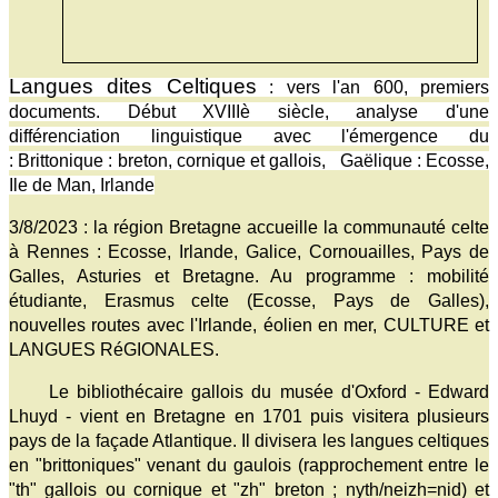
Langues dites Celtiques
: vers l'an 600, premiers
documents. Début XVIIIè siècle, analyse d'une
différenciation linguistique avec l'émergence du
:
Brittonique : breton, cornique et gallois, Gaëlique : Ecosse,
Ile de Man, Irlande
3/8/2023 : la région Bretagne accueille la communauté celte
à Rennes : Ecosse, Irlande, Galice, Cornouailles, Pays de
Galles, Asturies et Bretagne. Au programme : mobilité
étudiante, Erasmus celte (Ecosse, Pays de Galles),
nouvelles routes avec l'Irlande, éolien en mer, CULTURE et
LANGUES RéGIONALES.
Le bibliothécaire gallois du musée d'Oxford - Edward
Lhuyd - vient en Bretagne en 1701 puis visitera plusieurs
pays de la façade Atlantique. Il divisera les langues celtiques
en "brittoniques" venant du gaulois (rapprochement entre le
"th" gallois ou cornique et "zh" breton ; nyth/neizh=nid) et