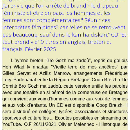
J'ai envie que l'on arrête de brandir le drapeau
féministe et être en paix, les hommes et les
femmes sont complémentaires." Réunir ces
interprètes féminines? car "elles ne se retrouvent
pas beaucoup, sauf dans le kan ha diskan." CD "Et
tout prend vie" 9 titres en anglais, breton et
français. Février 2025
L'hymne breton "Bro Gozh ma zadoù", repris du gallois
Hen Wlad fy nhadau "Vieille terre de mes ancêtres" par
Gilles Servat et Aziliz Manrow, arrangements Frédérique
Lory. Partenariat entre la Région Bretagne, Coop Breizh et le
Comité Bro Gozh ma zadoù, cette version unifie les paroles
avec une tonalité en si bémol de la cornemuse en Bretagne
qui convient aux voix d'hommes comme aux voix de femmes
et aux voix d'enfants. Un CD est disponible Coop Breizh. Il
sera distribué en collèges, lycées, associations et structures
sportives et culturelles ... Ecoutes possibles en streaming ou
YouTube. O.F 26/11/2021 Olivier Melennec - Historique de