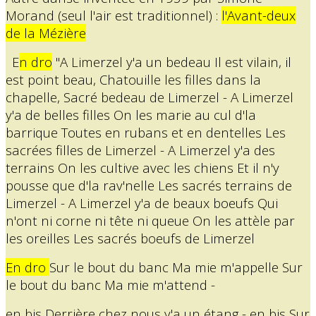
Morand (seul l'air est traditionnel) :
l'Avant-deux
de la Mézière
E
n dro
"A Limerzel y'a un bedeau Il est vilain, il
est point beau, Chatouille les filles dans la
chapelle, Sacré bedeau de Limerzel - A Limerzel
y'a de belles filles On les marie au cul d'la
barrique Toutes en rubans et en dentelles Les
sacrées filles de Limerzel - A Limerzel y'a des
terrains On les cultive avec les chiens Et il n'y
pousse que d'la rav'nelle Les sacrés terrains de
Limerzel - A Limerzel y'a de beaux boeufs Qui
n'ont ni corne ni tête ni queue On les attèle par
les oreilles Les sacrés boeufs de Limerzel
En dro
Sur le bout du banc Ma mie m'appelle Sur
le bout du banc Ma mie m'attend -
en bis Derrière chez nous y'a un étang - en bis Sur