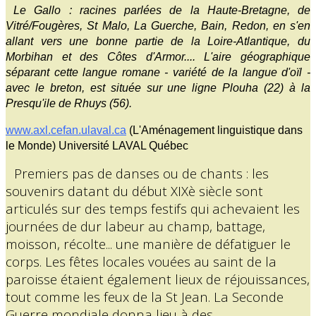
Le Gallo : racines parlées de la Haute-Bretagne, de
Vitré/Fougères, St Malo, La Guerche, Bain, Redon, en s'en
allant vers une bonne partie de la Loire-Atlantique, du
Morbihan et des Côtes d'Armor.... L'aire géographique
séparant cette langue romane - variété de la langue d'oïl -
avec le breton, est située sur une ligne Plouha (22) à la
Presqu'ile de Rhuys (56).
www.axl.cefan.ulaval.ca
(L'Aménagement linguistique dans
le Monde) Université LAVAL Québec
Premiers pas de danses ou de chants : les
souvenirs datant du début XIXè siècle sont
articulés sur des temps festifs qui achevaient les
journées de dur labeur au champ, battage,
moisson, récolte... une manière de défatiguer le
corps. Les fêtes locales vouées au saint de la
paroisse étaient également lieux de réjouissances,
tout comme les feux de la St Jean. La Seconde
Guerre mondiale donna lieu à des