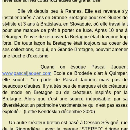
hivernale sur les côtes rocheuses de granit rose.
Elle vit depuis peu à Rennes. Elle est revenue s'y
installer après 7 ans en Grande-Bretagne pour ses études de
styliste et 3 ans à Bratislava, en Slovaquie, où elle travaillait
pour une marque de prêt à porter de luxe. Après 10 ans à
l'étranger, l'envie de retrouver la Bretagne était devenue trop
forte. De toute façon la Bretagne était toujours au coeur de
ses collections, ce qui, en Grande-Bretagne, pouvait amener
une touche d'exotisme.
Quand on évoque Pascal Jaouen,
www.pascaljaouen.com
Ecole de Broderie d'art à Quimper,
elle sourit : "on parle de Pascal Jaouen, mais pas de
beaucoup d'autres. Il y a très peu de marques et de créateurs
de mode en Bretagne ou de créateurs inspirés par la
Bretagne. Alors que c'est une source inépuisable, par sa
diversité,tout un patrimoine vestimentaire qui n'est pas assez
exploité." (Lettre Kendeskin décembre 2020)
Un autre créateur breton est basé à Cesson-Sévigné, rue
de la Rigourdière : avec la marque "STERED" dirigée par