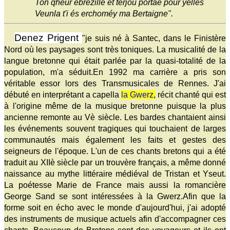
Ton qheur ébrezillë ét terjou portae pour yelles
Veunla t'i és erchoméy ma Bertaigne".
Denez Prigent
"je suis né à Santec, dans le Finistère
Nord où les paysages sont très toniques. La musicalité de la
langue bretonne qui était parlée par la quasi-totalité de la
population, m'a séduit.En 1992 ma carrière a pris son
véritable essor lors des Transmusicales de Rennes. J'ai
débuté en interprétant a capella
la Gwerz
,
récit chanté qui est
à l'origine même de la musique bretonne puisque la plus
ancienne remonte au Vè siècle. Les bardes chantaient ainsi
les événements souvent tragiques qui touchaient de larges
communautés mais également les faits et gestes des
seigneurs de l'époque. L'un de ces chants bretons qui a été
traduit au XIIè siècle par un trouvère français, a même donné
naissance au mythe littéraire médiéval de Tristan et Yseut.
La poétesse Marie de France mais aussi la romancière
George Sand se sont intéressées à la Gwerz.Afin que la
forme soit en écho avec le monde d'aujourd'hui, j'ai adopté
des instruments de musique actuels afin d'accompagner ces