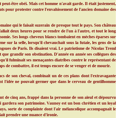
peut-être obéi. Mais cet homme n'avait garde. Il était justement,
Etats pour protester contre l'envahissement de l'ancien domaine des
aine qui le faisait suzerain de presque tout le pays. Son château
lait deux heures pour se rendre de l'un à l'autre, et tout le long
ionomie. Ses longs cheveux blancs tombaient en mèches éparses sur
sur la selle, lorsqu'il chevauchait sous la futaie, les gens de la
angsues de Paris. Ils disaient vrai. Le patriotisme de Nicolas Treml
it que grandir son obstination. D'année en année ses collègues des
 qu'il fulminait ses menaçantes diatribes contre le représentant de
ps de combattre, il est temps encore de se venger et de mourir.
ancs de son cheval, combinait un de ces plans dont l'extravagante
ont l'idée ne pouvait germer que dans le cerveau de gentilhomme
nt de cinq ans, frappé dans la personne de son aïeul et dépourvu
lui gardera son patrimoine. Vaunoy est un bon chrétien et un loyal
ays, sorte de complainte dont l'air mélancolique accompagnait le
ait prendre une nuance d'ironie.