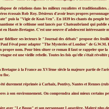
e de relations dans les milieux royalistes et traditionalistes. A
n héros écossais Rob Roy. Désireux d'avoir leurs propres personnag
te" puis la "Vigie de Koat-Ven". En 1839 les chants du peuple br
mantisme et le celtisme sont lancés par Chateaubriand qui publi
ant en Haute-Bretagne. C'est une oeuvre d'adolescent intéressante m
idéliser ses lecteurs le "Journal des débats" propose des feuil
à Paul Féval pour adapter "The Mysteries of London" de G.W.M. Re
opre nom. Pour bien situer ce roman il faut se rappeler que la v
gne est une vieille rebelle. Toutes les fois qu'elle s'était révoltée p
 Bretagne à la France au XVIème siècle la majeure partie de l'ari
u fisc.
été durement réprimée à Carhaix, Pontivy, Nantes et Rennes (rub
ropres à son environnement. On comprendra ainsi mieux certains p
oire avec "Le Bossu" et son personnage Lagardère. Malgré plus de 