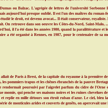
mas ou Balzac. L'agrégée de lettres de l'université Sorbonne Pa
nais aujourd'hui presque oublié. Il est l'un des maîtres du roman-feu
tudié le droit, est devenu avocat... Il était conservateur, royaliste.
it. On retrouve dans son oeuvre les Côtes-du-Nord, Saint-Malo, ...
rd'hui, il l'a été dans les années 1980, quand la paralittérature et 
ire a été organisé à Rennes, en 1987, pour le centenaire de sa mo
llait de Paris à Brest, de la capitale du royaume à la première de n
, les pommiers trapus et les chênes ébranchés de la pauvre Bretagne. 
 se rendormait poursuivi par l'aigrelet parfum du cidre de l'Orne 
ue momie, qui penche ses maisons noires et les ruines chevelues de s
e et replie en mille détours son étroit ruban d'azur. Le ciel, bleu l
série de monticules arides et couverts de genêts, on apercevait une l