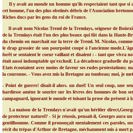
Il y avait au monde un homme qu'ils respectaient tant que si cet
cet homme, l'un des plus obstinés débris de l'Association bretonne
Riches ducs par les gens du roi de France.
Il avait nom Nicolas Treml de la Tremlays, seigneur de Boüexis-e
de la Tremlays était l'un des plus beaux qui fût dans la Haute-Br
du chemin on marchait sur la terre de Treml. M. Nicolas, comme o
le drap grossier de son pourpoint coupé à l'ancienne mode.L'âge n
forêt se sentaient le coeur vaillant et disaient : - tant que vivra
était aussi indomptable qu'exclusif. La décadence graduelle du pa
Etats écoutaient avec moins de faveur ses rudes protestations; mai
la couronne. - Vous avez mis la Bretagne au tombeau; moi, je mett
- Point de guerre! disait-il alors. un duel! Un seul coup, une s
hardiesse amène le sourire sur les lèvres des hommes de bon se
campagnard, ignorant le monde et toisant la prose du présent à l
La maison de la Tremlays n'avait qu'un héritier direct,Georges 
de protecteur naturel? - Si je réussis, pensait-il, Georges aura 
gentilhomme. Comme il prononçait mentalement ces paroles, une v
récit du trépas d'Arthur de Bretagne, méchamment mis à mort par