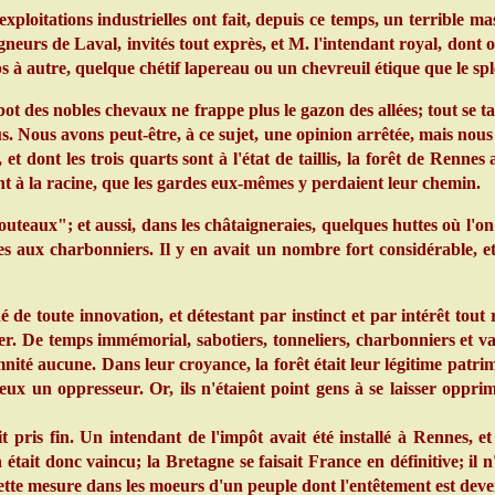
xploitations industrielles ont fait, depuis ce temps, un terrible
neurs de Laval, invités tout exprès, et M. l'intendant royal, dont on
s à autre, quelque chétif lapereau ou un chevreuil étique que le spl
 des nobles chevaux ne frappe plus le gazon des allées; tout se tait.
ous. Nous avons peut-être, à ce sujet, une opinion arrêtée, mais nous
t dont les trois quarts sont à l'état de taillis, la forêt de Rennes 
plant à la racine, que les gardes eux-mêmes y perdaient leur chemin.
teaux"; et aussi, dans les châtaigneraies, quelques huttes où l'on f
 aux charbonniers. Il y en avait un nombre fort considérable, et,
 toute innovation, et détestant par instinct et par intérêt tout 
 gibier. De temps immémorial, sabotiers, tonneliers, charbonniers e
ité aucune. Dans leur croyance, la forêt était leur légitime patrimoin
eux un oppresseur. Or, ils n'étaient point gens à se laisser oppri
pris fin. Un intendant de l'impôt avait été installé à Rennes, et
 était donc vaincu; la Bretagne se faisait France en définitive; il 
ette mesure dans les moeurs d'un peuple dont l'entêtement est dev