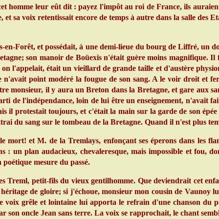
 homme leur eût dit : payez l'impôt au roi de France, ils auraient 
, et sa voix retentissait encore de temps à autre dans la salle des 
n-Forêt, et possédait, à une demi-lieue du bourg de Liffré, un dom
etagne; son manoir de Boüexis n'était guère moins magnifique. Il fal
n l'appelait, était un vieillard de grande taille et d'austère phys
'avait point modéré la fougue de son sang. A le voir droit et ferme 
 notre monsieur, il y aura un Breton dans la Bretagne, et gare aux s
rti de l'indépendance, loin de lui être un enseignement, n'avait fa
s il protestait toujours, et c'était la main sur la garde de son épée
rai du sang sur le tombeau de la Bretagne. Quand il n'est plus tem
eule mort! et M. de la Tremlays, enfonçant ses éperons dans les fl
ns : un plan audacieux, chevaleresque, mais impossible et fou, d
a poétique mesure du passé.
Treml, petit-fils du vieux gentilhomme. Que deviendrait cet enfa
un héritage de gloire; si j'échoue, monsieur mon cousin de Vaunoy 
oix grêle et lointaine lui apporta le refrain d'une chanson du p
 son oncle Jean sans terre. La voix se rapprochait, le chant sembl