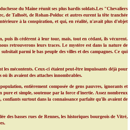
 duchesse du Maine réunit ses plus hardis soldats.Les "Chevaliers
c, de Talhoët, de Rohan-Polduc et autres eurent la tête tranchée
rieure à la conspiration, et qui, en réalité, n'avait plus d'objet
uis ils cédèrent à leur tour, mais, tout en cédant, ils vécurent.
nous retrouverons leurs traces. Le mystère est dans la nature de
e subsitait parmi le bas peuple des villes et des campagnes. Ce qui
 les mécontents. Ceux-ci étaient peut-être impuissants déjà pour
ays où ils avaient des attaches innombrables.
a population, entièrement composée de gens pauvres, ignorants et
on pure et simple, soutenue par la force d'inertie. Assez nombreux
s, confiants surtout dans la connaissance parfaite qu'ils avaient de
ée des basses rues de Rennes, les historiques bourgeois de Vitré,
es.