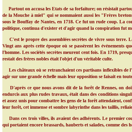
Partout on accusa les Etats de sa forfaiture; on résistait parto
de la Mouche à miel" qui se nommaient aussi les "Frères bretons
sous le Bouffay de Nantes, en 1718. Ce fut un rude coup. La consp
politique, continua d'exister et d'agir quand la conspiration fut m
C'est le propre des assemblées secrètes de vivre sous terre. Les
Vingt ans après cette époque où se passèrent les événements que
l'homme. Les sociétés secrètes meurent cent fois. En 1719, presque
restait des frères nobles était l'objet d'un véritable culte.
Les châteaux où se retranchaient ces partisans inflexibles de l
agir sur une grande échelle mais leur opposition se faisait en toute
D'après ce que nous avons dit de la forêt de Rennes, on doit pe
endurcis aux plus rudes travaux, était dans des conditions singul
et assez unis pour combattre les gens de la forêt attendaient, conf
leur forêt, cet immense et sombre labyrinthe dans les taillis, rel
Dans ces trois villes, ils avaient des adhérents. Le premier cou
qui portaient encore brassards, hauberts et salades, comme des h