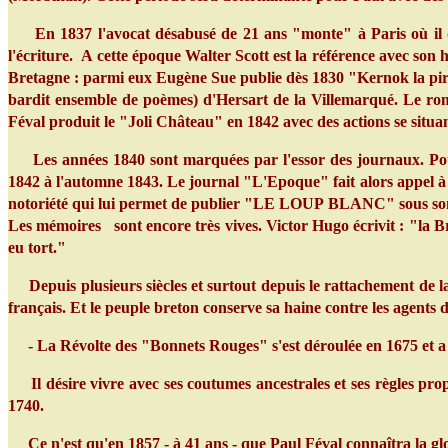
En 1837 l'avocat désabusé de 21 ans "monte" à Paris où il dispos
l'écriture. A cette époque Walter Scott est la référence avec so
Bretagne : parmi eux Eugène Sue publie dès 1830 "Kernok la pira
bardit ensemble de poèmes) d'Hersart de la Villemarqué. Le ro
Féval produit le "Joli Château" en 1842 avec des actions se situ
Les années 1840 sont marquées par l'essor des journaux. Pour f
1842 à l'automne 1843. Le journal "L'Epoque" fait alors appel 
notoriété qui lui permet de publier "LE LOUP BLANC" sous son pr
Les mémoires sont encore très vives. Victor Hugo écrivit : "la Breta
eu tort."
Depuis plusieurs siècles et surtout depuis le rattachement de la
français. Et le peuple breton conserve sa haine contre les agents d
- La Révolte des "Bonnets Rouges" s'est déroulée en 1675 et a 
Il désire vivre avec ses coutumes ancestrales et ses règles p
1740.
Ce n'est qu'en 1857 - à 41 ans - que Paul Féval connaîtra la gl