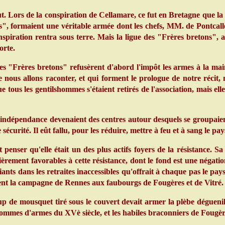
ut. Lors de la conspiration de Cellamare, ce fut en Bretagne que la
", formaient une véritable armée dont les chefs, MM. de Pontcalle
iration rentra sous terre. Mais la ligue des "Frères bretons", anté
orte.
 "Frères bretons" refusèrent d'abord l'impôt les armes à la main, p
 nous allons raconter, et qui forment le prologue de notre récit, 
 tous les gentilshommes s'étaient retirés de l'association, mais ell
'indépendance devenaient des centres autour desquels se groupaient
 sécurité. Il eût fallu, pour les réduire, mettre à feu et à sang le p
nser qu'elle était un des plus actifs foyers de la résistance. S
ièrement favorables à cette résistance, dont le fond est une négati
iants dans les retraites inaccessibles qu'offrait à chaque pas le pay
iaient la campagne de Rennes aux faubourgs de Fougères et de Vitré.
p de mousquet tiré sous le couvert devait armer la plèbe déguenill
ommes d'armes du XVè siècle, et les habiles braconniers de Fougèr