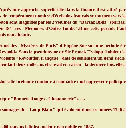
près une approche superficielle dans la finance il est attiré par
es de tempérament nombre d'écrivains français se tournent vers la
eton sont magnifiés par les 2 volumes du "Barzaz Breiz" (barzaz,
e en 1841 ses "Mémoires d'Outre-Tombe".Dans cette période Paul
ais non aboutie.
letons des "Mystères de Paris" d'Eugène Sue sur une période été
ynolds. Sous le pseudonyme de Sir Francis Trolopp il obtient la
iolente "Révolution française" date de seulement un demi-siècle.
endant deux mille ans elle avait eu raison : la dernière fois, elle a
stocratie bretonne continue à combattre tout oppresseur politique
rique "Bonnets Rouges - Chouannerie")- ....
ersonnages du "Loup Blanc" qui évoluent dans les années 1720 à
200 romans il finira quelque peu oublié en 1887.