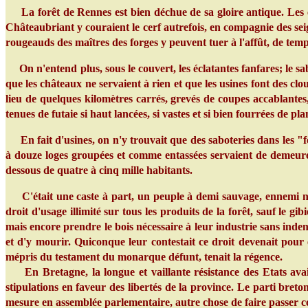
La forêt de Rennes est bien déchue de sa gloire antique. Les e
Châteaubriant y couraient le cerf autrefois, en compagnie des seig
rougeauds des maîtres des forges y peuvent tuer à l'affût, de temp
On n'entend plus, sous le couvert, les éclatantes fanfares; le sabot
que les châteaux ne servaient à rien et que les usines font des cl
lieu de quelques kilomètres carrés, grevés de coupes accablantes, e
tenues de futaie si haut lancées, si vastes et si bien fourrées de 
En fait d'usines, on n'y trouvait que des saboteries dans les "fou
à douze loges groupées et comme entassées servaient de demeures
dessous de quatre à cinq mille habitants.
C'était une caste à part, un peuple à demi sauvage, ennemi né de
droit d'usage illimité sur tous les produits de la forêt, sauf le
mais encore prendre le bois nécessaire à leur industrie sans indemn
et d'y mourir. Quiconque leur contestait ce droit devenait pour 
mépris du testament du monarque défunt, tenait la régence.
En Bretagne, la longue et vaillante résistance des Etats avait 
stipulations en faveur des libertés de la province. Le parti breton
mesure en assemblée parlementaire, autre chose de faire passer c