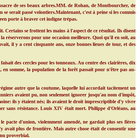
 massacre de ses beaux arbres.MM. de Rohan, de Montbourcher, de
 se serait passé volontiers.Maintenant, c'est à peine si les commis
een porte à braver cet indigne trépas.
 Certains se frottent les mains à l'aspect de ce résultat. Ils disent
 la réserverons pour une occasion meilleure. Quoi qu'il en soit, au
avait, il y a cent cinquante ans, onze bonnes lieues de tour, et des
aisait des cercles pour les tonneaux. Au centre des clairières, dix
 en somme, la population de la forêt passait pour n'être pas au-
régime autre que la coutume, laquelle lui accordait tacitement un
t vanniers avaient pu, non seulement ignorer jusqu'au nom d'impôt,
e: ils y étaient nés; ils avaient le droit imprescriptible d'y vivre
mer sans résistance. Louis XIV était mort. Philippe d'Orléans, au
 le pacte d'union, violemment amendé, ne gardait plus ses fières
n'y avait plus de frontière. Mais autre chose était de consentir une
enu proverbial.