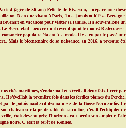
ris 4 (âgée de 30 ans) Félicité de Rivasson, prépare une thèse
illeton. Bien que vivant à Paris, il n'a jamais oublié sa Bretagne.
 Il revenait en vacances pour visiter sa famille. Il a souvent loué un
 Le Bossu était l'oeuvre qu'il revendiquait le moins! Redécouvert
le romancier populaire étaient à la mode. Il y a eu par le passé une
rt.. Mais le bicentenaire de sa naissance, en 2016, a presque été
os cités maritimes, s'endormait et s'éveillait deux fois, bercé par
Il s'éveillait la première fois dans les fertiles plaines du Perche,
et par le patois nasillard des naturels de la Basse-Normandie. Le
on château sur la pente raide de sa colline; c'était l'échiquier de
a veille, était devenu gris; l'horizon avait perdu son ampleur, l'air
igne noire. C'était la forêt de Rennes.