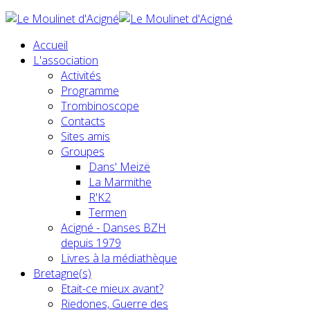
Accueil
L'association
Activités
Programme
Trombinoscope
Contacts
Sites amis
Groupes
Dans' Meizë
La Marmithe
R'K2
Termen
Acigné - Danses BZH
depuis 1979
Livres à la médiathèque
Bretagne(s)
Etait-ce mieux avant?
Riedones, Guerre des