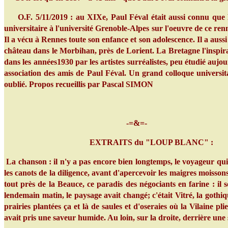
O.F. 5/11/2019 : au XIXe, Paul Féval était aussi connu que Du
universitaire à l'université Grenoble-Alpes sur l'oeuvre de ce ren
Il a vécu à Rennes toute son enfance et son adolescence. Il a aussi é
château dans le Morbihan, près de Lorient. La Bretagne l'inspira
dans les années1930 par les artistes surréalistes, peu étudié aujou
association des amis de Paul Féval. Un grand colloque universita
oublié. Propos recueillis par Pascal SIMON
-=&=-
EXTRAITS du "LOUP BLANC" :
La chanson : il n'y a pas encore bien longtemps, le voyageur qui a
les canots de la diligence, avant d'apercevoir les maigres moissons
tout près de la Beauce, ce paradis des négociants en farine : il
lendemain matin, le paysage avait changé; c'était Vitré, la gothiq
prairies plantées ça et là de saules et d'oseraies où la Vilaine pli
avait pris une saveur humide. Au loin, sur la droite, derrière une 