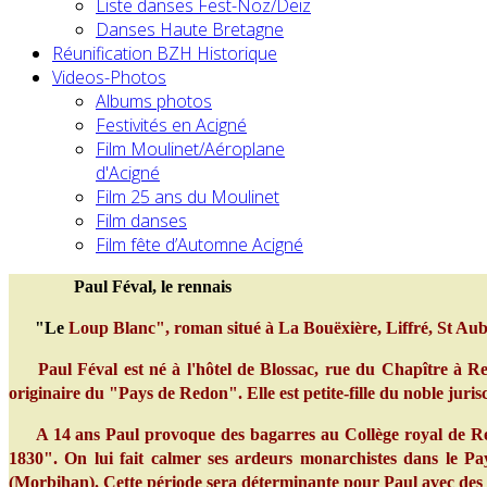
Liste danses Fest-Noz/Deiz
Danses Haute Bretagne
Réunification BZH Historique
Videos-Photos
Albums photos
Festivités en Acigné
Film Moulinet/Aéroplane
d'Acigné
Film 25 ans du Moulinet
Film danses
Film fête d’Automne Acigné
Paul Féval, le rennais
"Le
Loup Blanc", roman situé à La Bouëxière, Liffré, St Aub
Paul Féval est né à l'hôtel de Blossac, rue du Chapître à Ren
originaire du "Pays de Redon". Elle est petite-fille du noble juri
A 14 ans Paul provoque des bagarres au Collège royal de Renne
1830". On lui fait calmer ses ardeurs monarchistes dans le
(Morbihan). Cette période sera déterminante pour Paul avec des "